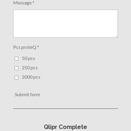
Message *
Pcs proteQ *
50 pcs
250 pcs
2000 pcs
Submit form
Qlipr Complete