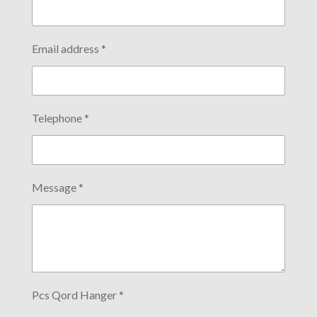
Email address *
Telephone *
Message *
Pcs Qord Hanger *