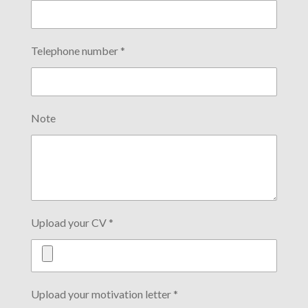
Telephone number *
Note
Upload your CV *
Upload your motivation letter *