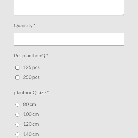
Quantity *
Pcs planthooQ *
125 pcs
250 pcs
planthooQ size *
80 cm
100 cm
120 cm
140 cm