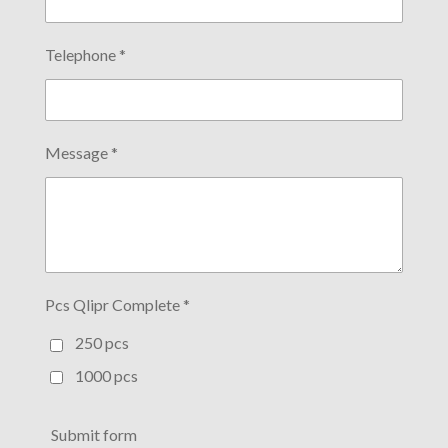
Telephone *
Message *
Pcs Qlipr Complete *
250 pcs
1000 pcs
Submit form