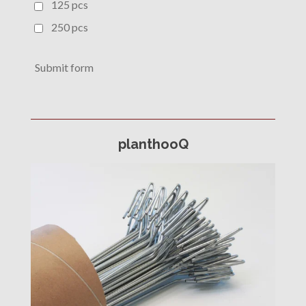
125 pcs
250 pcs
Submit form
planthooQ